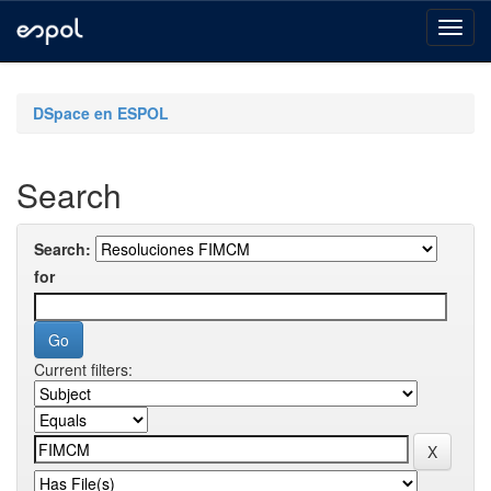
Skip
navigation
DSpace en ESPOL
Search
Search:
for
Current filters: