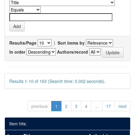
Results/Page
|
Sort items by
In order
Authors/record
Results 1-10 of 163 (Search time: 0.002 seconds).
previous
1
2
3
4
...
17
next
Item hits: