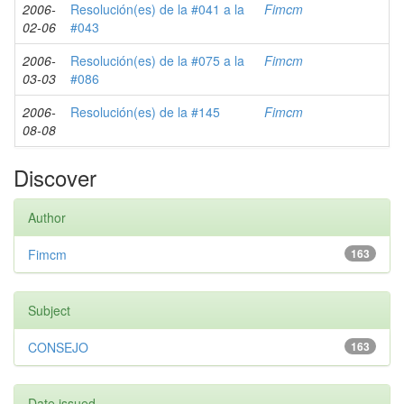
2006-
Resolución(es) de la #041 a la
Fimcm
02-06
#043
2006-
Resolución(es) de la #075 a la
Fimcm
03-03
#086
2006-
Resolución(es) de la #145
Fimcm
08-08
Discover
Author
Fimcm
163
Subject
CONSEJO
163
Date issued