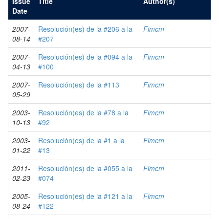
Issue
Title
Author(s)
Date
2007-
Resolución(es) de la #206 a la
Fimcm
08-14
#207
2007-
Resolución(es) de la #094 a la
Fimcm
04-13
#100
2007-
Resolución(es) de la #113
Fimcm
05-29
2003-
Resolución(es) de la #78 a la
Fimcm
10-13
#92
2003-
Resolución(es) de la #1 a la
Fimcm
01-22
#13
2011-
Resolución(es) de la #055 a la
Fimcm
02-23
#074
2005-
Resolución(es) de la #121 a la
Fimcm
08-24
#122