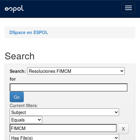
Skip
navigation
DSpace en ESPOL
Search
Search:
for
Current filters: