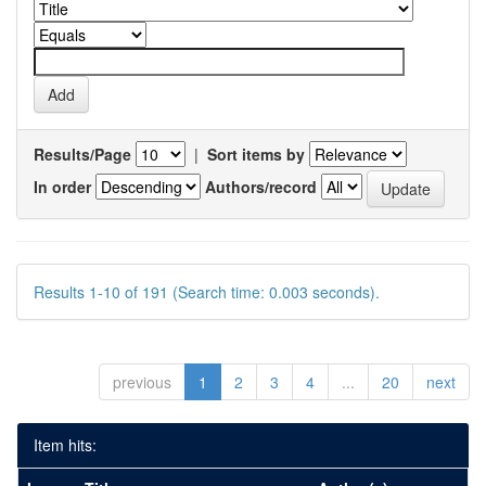
Results/Page
|
Sort items by
In order
Authors/record
Results 1-10 of 191 (Search time: 0.003 seconds).
previous
1
2
3
4
...
20
next
Item hits: