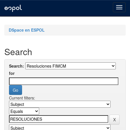
Skip
navigation
DSpace en ESPOL
Search
Search:
for
Current filters: