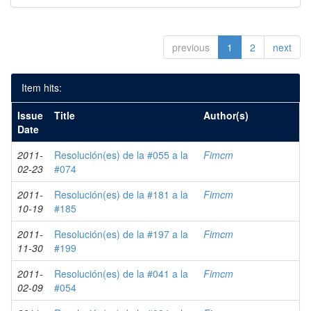
previous
1
2
next
Item hits:
Issue
Title
Author(s)
Date
2011-
Resolución(es) de la #055 a la
Fimcm
02-23
#074
2011-
Resolución(es) de la #181 a la
Fimcm
10-19
#185
2011-
Resolución(es) de la #197 a la
Fimcm
11-30
#199
2011-
Resolución(es) de la #041 a la
Fimcm
02-09
#054