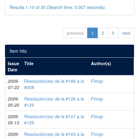
Results 1-10 of 30 (Search time: 0.007 seconds).
previous
1
2
3
next
Item hits:
Issue
Title
Author(s)
Date
2009-
Resolución(es) de la #186 a la
Fimcp
07-22
#208
2009-
Resolución(es) de la #126 a la
Fimcp
05-20
#129
2009-
Resolución(es) de la #101 a la
Fimcp
05-13
#125
2009-
Resolución(es) de la #163 a la
Fimcp