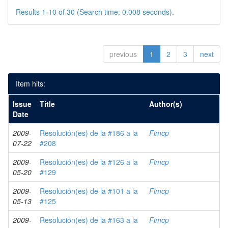
Results 1-10 of 30 (Search time: 0.008 seconds).
previous
1
2
3
next
Item hits:
Issue
Title
Author(s)
Date
2009-
Resolución(es) de la #186 a la
Fimcp
07-22
#208
2009-
Resolución(es) de la #126 a la
Fimcp
05-20
#129
2009-
Resolución(es) de la #101 a la
Fimcp
05-13
#125
2009-
Resolución(es) de la #163 a la
Fimcp