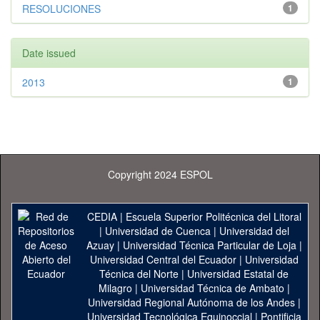
RESOLUCIONES
1
Date issued
2013
1
Copyright 2024 ESPOL
CEDIA
|
Escuela Superior Politécnica del Litoral
|
Universidad de Cuenca
|
Universidad del
Azuay
|
Universidad Técnica Particular de Loja
|
Universidad Central del Ecuador
|
Universidad
Técnica del Norte
|
Universidad Estatal de
Milagro
|
Universidad Técnica de Ambato
|
Universidad Regional Autónoma de los Andes
|
Universidad Tecnológica Equinoccial
|
Pontificia