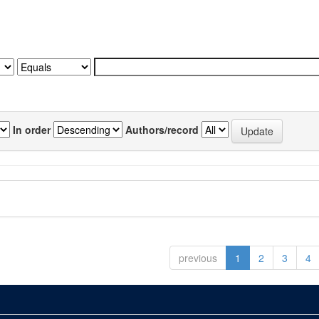
In order
Authors/record
previous
1
2
3
4