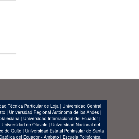
dad Técnica Particular de Loja
|
Universidad Central
ato
|
Universidad Regional Autónoma de los Andes
|
 Salesiana
|
Universidad Internacional del Ecuador
|
|
Universidad de Otavalo
|
Universidad Nacional del
co de Quito
|
Universidad Estatal Peninsular de Santa
 Católica del Ecuador - Ambato
|
Escuela Politécnica