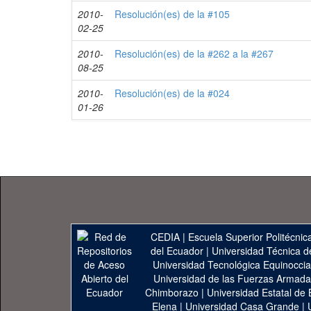
2010-
Resolución(es) de la #105
02-25
2010-
Resolución(es) de la #262 a la #267
08-25
2010-
Resolución(es) de la #024
01-26
CEDIA
|
Escuela Superior Politécnica
del Ecuador
|
Universidad Técnica d
Universidad Tecnológica Equinoccia
Universidad de las Fuerzas Armad
Chimborazo
|
Universidad Estatal de 
Elena
|
Universidad Casa Grande
|