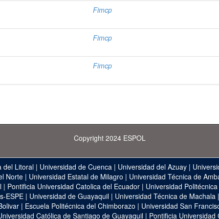
Fimcp
Fimcp
Fimcp
Copyright 2024 ESPOL
 del Litoral
|
Universidad de Cuenca
|
Universidad del Azuay
|
Universi
el Norte
|
Universidad Estatal de Milagro
|
Universidad Técnica de Amb
l
|
Pontificia Universidad Catolica del Ecuador
|
Universidad Politécnica
as-ESPE
|
Universidad de Guayaquil
|
Universidad Técnica de Machala
Bolivar
|
Escuela Politécnica del Chimborazo
|
Universidad San Francis
Universidad Católica de Santiago de Guayaquil
|
Pontificia Universidad