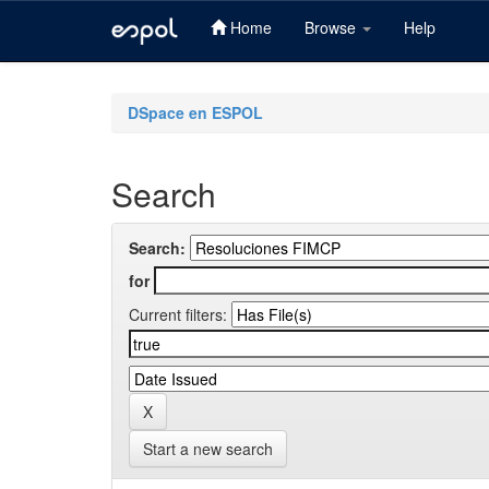
Home
Browse
Help
Skip
navigation
DSpace en ESPOL
Search
Search:
for
Current filters:
Start a new search