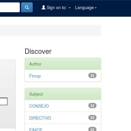
Sign on to:
Language
Discover
Author
Fimcp
32
Subject
CONSEJO
32
DIRECTIVO
32
FIMCP
32