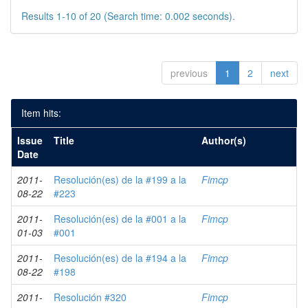
Results 1-10 of 20 (Search time: 0.002 seconds).
previous
1
2
next
Item hits:
Issue
Title
Author(s)
Date
2011-
Resolución(es) de la #199 a la
Fimcp
08-22
#223
2011-
Resolución(es) de la #001 a la
Fimcp
01-03
#001
2011-
Resolución(es) de la #194 a la
Fimcp
08-22
#198
2011-
Resolución #320
Fimcp