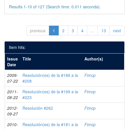
Results 1-10 of 127 (Search time: 0.011 seconds).
previous
1
2
3
4
...
13
next
Item hits:
Issue
Title
Author(s)
Date
2009-
Resolución(es) de la #186 a la
Fimcp
07-22
#208
2011-
Resolución(es) de la #199 a la
Fimcp
08-22
#223
2012-
Resolución #262
Fimcp
09-27
2010-
Resolución(es) de la #181 a la
Fimcp