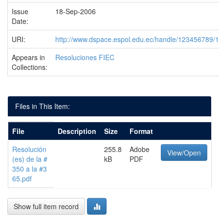
Issue
18-Sep-2006
Date:
URI:
http://www.dspace.espol.edu.ec/handle/123456789/
Appears in
Resoluciones FIEC
Collections:
Files in This Item:
File
Description
Size
Format
Resolución
255.8
Adobe
View/Open
(es) de la #
kB
PDF
350 a la #3
65.pdf
Show full item record