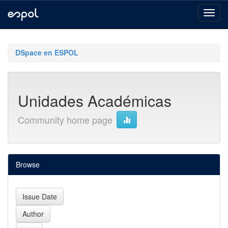
Skip
navigation
DSpace en ESPOL
Unidades Académicas
Community home page
Browse