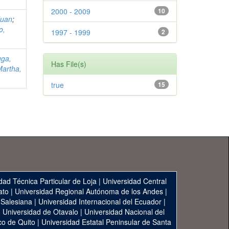
2000 - 2009
10
Juan
;
o,
1997 - 1999
2
uga,
Has File(s)
Martha,
true
15
dad Técnica Particular de Loja
|
Universidad Central
ato
|
Universidad Regional Autónoma de los Andes
|
 Salesiana
|
Universidad Internacional del Ecuador
|
|
Universidad de Otavalo
|
Universidad Nacional del
co de Quito
|
Universidad Estatal Peninsular de Santa