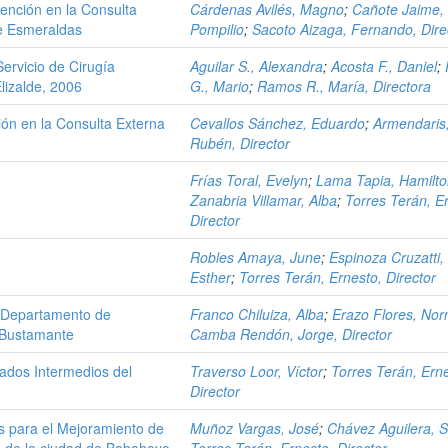
ención en la Consulta
Cárdenas Avilés, Magno
;
Cañote Jaime,
de Esmeraldas
Pompilio
;
Sacoto Aizaga, Fernando, Dire
ervicio de Cirugía
Aguilar S., Alexandra
;
Acosta F., Daniel
;
lizalde, 2006
G., Mario
;
Ramos R., María, Directora
ión en la Consulta Externa
Cevallos Sánchez, Eduardo
;
Armendaris
Rubén, Director
Frías Toral, Evelyn
;
Lama Tapia, Hamilt
Zanabria Villamar, Alba
;
Torres Terán, E
Director
Robles Amaya, June
;
Espinoza Cruzatti,
Esther
;
Torres Terán, Ernesto, Director
l Departamento de
Franco Chiluiza, Alba
;
Erazo Flores, No
a Bustamante
Camba Rendón, Jorge, Director
dados Intermedios del
Traverso Loor, Víctor
;
Torres Terán, Ern
Director
s para el Mejoramiento de
Muñoz Vargas, José
;
Chávez Aguilera, 