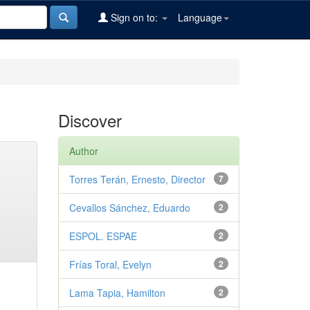
Sign on to:
Language
Discover
Author
Torres Terán, Ernesto, Director
7
Cevallos Sánchez, Eduardo
2
ESPOL. ESPAE
2
Frías Toral, Evelyn
2
Lama Tapia, Hamilton
2