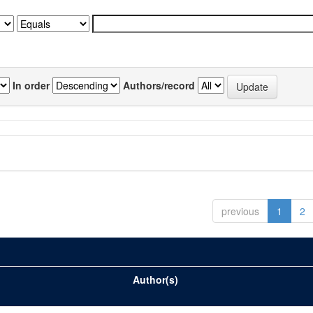
In order
Authors/record
previous
1
2
Author(s)