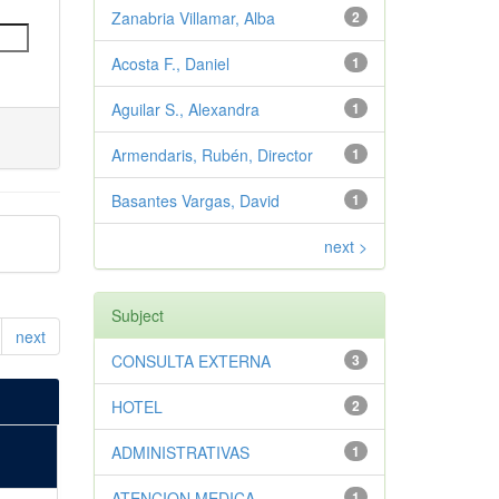
Zanabria Villamar, Alba
2
Acosta F., Daniel
1
Aguilar S., Alexandra
1
Armendaris, Rubén, Director
1
Basantes Vargas, David
1
next >
Subject
next
CONSULTA EXTERNA
3
HOTEL
2
ADMINISTRATIVAS
1
ATENCION MEDICA
1