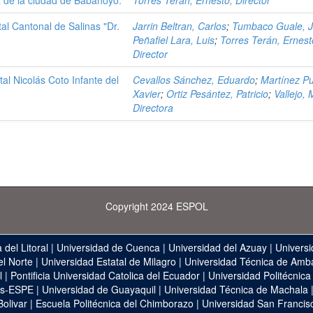
za de la ciudad de Babahoyo.
Torres Terán, Ernesto, Director
al Cantonal de Salinas "Dr.
Jarrin Beltran, Carlos
;
Tumbaco Guale, 
Peñafiel Lara, Luis
;
Torres Terán, Ernest
Director
l Nicolás Coto Infante del
Cevallos Sánchez, Eduardo
;
Martínez P
Xavier
;
Ortiz Pesántez, Patricio
;
Vallejo, 
Directora
Copyright 2024 ESPOL
 del Litoral
|
Universidad de Cuenca
|
Universidad del Azuay
|
Universi
el Norte
|
Universidad Estatal de Milagro
|
Universidad Técnica de Amb
l
|
Pontificia Universidad Catolica del Ecuador
|
Universidad Politécnica
as-ESPE
|
Universidad de Guayaquil
|
Universidad Técnica de Machala
Bolivar
|
Escuela Politécnica del Chimborazo
|
Universidad San Francis