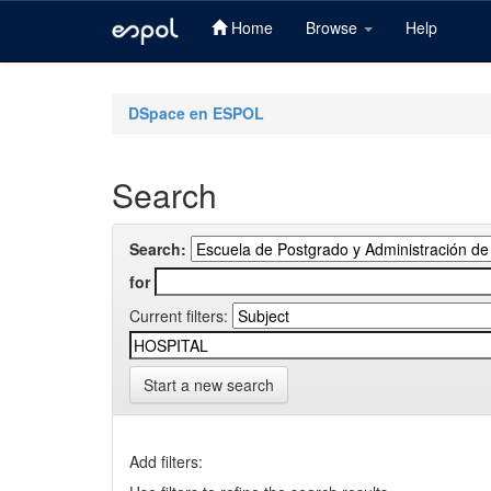
Home
Browse
Help
Skip
navigation
DSpace en ESPOL
Search
Search:
for
Current filters:
Start a new search
Add filters: