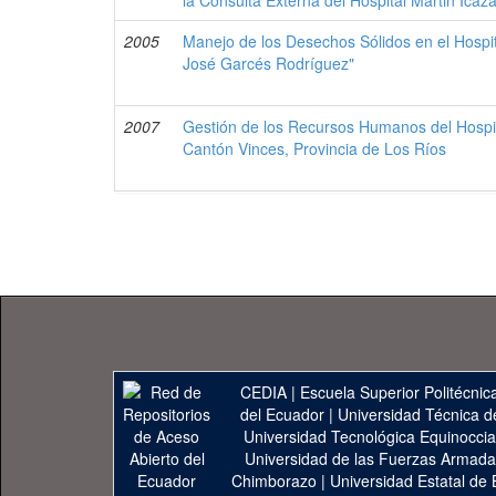
la Consulta Externa del Hospital Martin Ica
2005
Manejo de los Desechos Sólidos en el Hospit
José Garcés Rodríguez"
2007
Gestión de los Recursos Humanos del Hospita
Cantón Vinces, Provincia de Los Ríos
CEDIA
|
Escuela Superior Politécnica
del Ecuador
|
Universidad Técnica d
Universidad Tecnológica Equinoccia
Universidad de las Fuerzas Armad
Chimborazo
|
Universidad Estatal de 