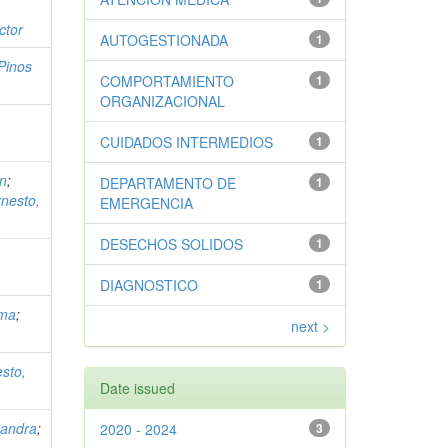
ctor
AUTOGESTIONADA
1
Pinos
COMPORTAMIENTO
1
ORGANIZACIONAL
,
CUIDADOS INTERMEDIOS
1
on
;
DEPARTAMENTO DE
1
rnesto,
EMERGENCIA
DESECHOS SOLIDOS
1
DIAGNOSTICO
1
rma
;
next >
esto,
Date issued
Sandra
;
2020 - 2024
3