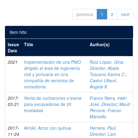
previous
1
2
next
Item hits:
Issue
Title
Author(s)
Date
2021
Implementación de una PMO
Ruiz López, Gina,
dirigido al área de ingeniería
Director
;
Abata
civil y portuaria en una
Toscano Karina C.
;
compañía de servicios de
Castro Ullauri,
consultoría
Angela K.
2017-
Venta de cucharones x-treme
Franco Neira, Irwin
03-21
para excavadoras de 20
José, Director
;
Meuti
toneladas
Perrone, Franco
Marcello
2017-
Arroki: Arroz con quinua
Herrera, Paul,
11-24
Director
;
Lam