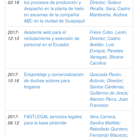
02-18
los procesos de producción y
Director
;
Solano
despacho en la planta de hielo
Peralta, Sara
;
Castro
en escamas de la compañía
Maridueña, Andrea
ABC en la ciudad de Guayaquil
2017-
Asistente web para el
Freire Cobo, Lenin,
12-13
reclutamiento y selección de
Director
;
Castro
personal en el Ecuador
Avellán, Luis
Enrique
;
Paredes
Vanegas, Silvana
Carolina
2017-
Ensamblaje y comercialización
Quezada Pavón,
10-16
de duchas solares para
Antonio, Director
;
hogares
Santos Cárdenas,
Guillermo de Jesús
;
Alarcon Parra, Juan
Francisco
2017-
FASTLEGAL servicios legales
Vera Carrera,
06-12
para la base pirámide
Sandra Matilde
;
Rebolledo Quintero,
Fernando Mauricio
;