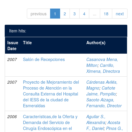
previous
1
2
3
4
...
18
next
Item hits:
Issue
Title
Author(s)
Date
2007
Salón de Recepciones
Casanova Mena,
Milton
;
Carrillo,
Ximena, Directora
2007
Proyecto de Mejoramiento del
Cárdenas Avilés,
Proceso de Atención en la
Magno
;
Cañote
Consulta Externa del Hospital
Jaime, Pompilio
;
del IESS de la ciudad de
Sacoto Aizaga,
Esmeraldas
Fernando, Director
2006
Características,de la Oferta y
Aguilar S.,
Demanda del Servicio de
Alexandra
;
Acosta
Cirugía Endoscópica en el
F., Daniel
;
Pinos G.,