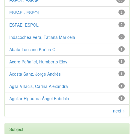
ESPOL. ESPAE
83
ESPAE - ESPOL
2
ESPAE. ESPOL
2
Indacochea Vera, Tatiana Maricela
2
Abata Toscano Karina C.
1
Acero Peñafiel, Humberto Eloy
1
Acosta Sanz, Jorge Andrés
1
Agila Villacis, Carina Alexandra
1
Aguilar Figueroa Ángel Fabricio
1
next >
Subject