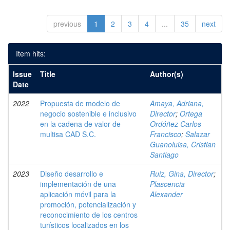
previous
1
2
3
4
...
35
next
Item hits:
Issue
Title
Author(s)
Date
2022
Propuesta de modelo de
Amaya, Adriana,
negocio sostenible e inclusivo
Director
;
Ortega
en la cadena de valor de
Ordóñez Carlos
multisa CAD S.C.
Francisco
;
Salazar
Guanoluisa, Cristian
Santiago
2023
Diseño desarrollo e
Ruiz, Gina, Director
;
implementación de una
Plascencia
aplicación móvil para la
Alexander
promoción, potencialización y
reconocimiento de los centros
turísticos localizados en los