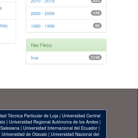
2010 - 2019
522
a
2000 - 2009
179
bay,
1990 - 1999
55
Has File(s)
true
1118
dad Técnica Particular de Loja
|
Universidad Central
ato
|
Universidad Regional Autónoma de los Andes
|
 Salesiana
|
Universidad Internacional del Ecuador
|
|
Universidad de Otavalo
|
Universidad Nacional del