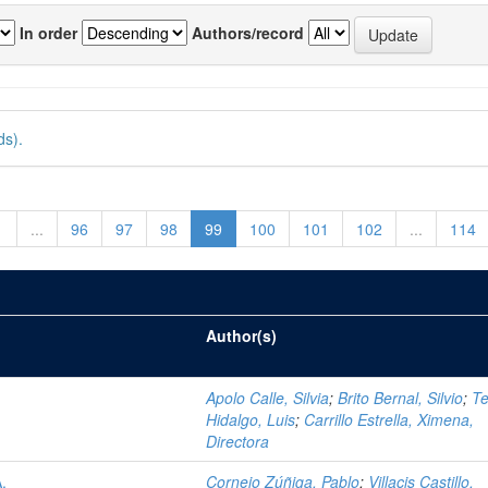
In order
Authors/record
ds).
1
...
96
97
98
99
100
101
102
...
114
Author(s)
Apolo Calle, Silvia
;
Brito Bernal, Silvio
;
T
Hidalgo, Luis
;
Carrillo Estrella, Ximena,
Directora
.
Cornejo Zúñiga, Pablo
;
Villacis Castillo,