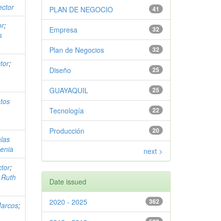
ector
PLAN DE NEGOCIO
41
or
;
Empresa
32
s
Plan de Negocios
32
tor
;
Diseño
25
GUAYAQUIL
25
tos
Tecnología
22
Producción
20
las
enia
next >
ctor
;
 Ruth
Date issued
2020 - 2025
362
Marcos
;