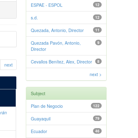
ESPAE - ESPOL
12
s.d.
12
Quezada, Antonio, Director
11
Quezada Pavón, Antonio,
9
Director
Cevallos Benítez, Alex, Director
8
next
next >
Subject
Plan de Negocio
122
erán
Guayaquil
79
Ecuador
46