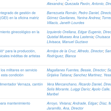
Alexandra
;
Quezada Pavón, Antonio, Dir
ntegrado de gestión de
Barrezueta Román, Pedro Daniel, Direct
GEI) en la oficina matriz
Gómez Gavilanes, Yanina Andrea
;
Torre
Villacís, Janeth Lourdes
miento ginecológico en la
Izquierdo Orellana, Edgar Eugenio, Direc
Quistial Mueses Ana Lastenia
;
Chuisaca
Llivisaca, Manuel Guztavo
° para la producción,
Armijos de la Cruz, Alfredo, Director
;
San
cales inéditas de artistas
Rodríguez, Blanca
os militares en servicio
Magallanes Fuentes, Bessie, Director
;
Sa
r esta condición
Grijalva Tatiana
;
Sanchez Martinez, Yess
alimentador Vernaza, cantón
Vera Mercanchano, Ricardo Daniel, Dire
Solís Morante, Luiggi Darío
;
Apolo Calle,
Maribel
 para mantenimiento
Arroyo, Viviana
;
Andrade, Edgar
;
Díaz, 
Jaramillo, Ana, Director