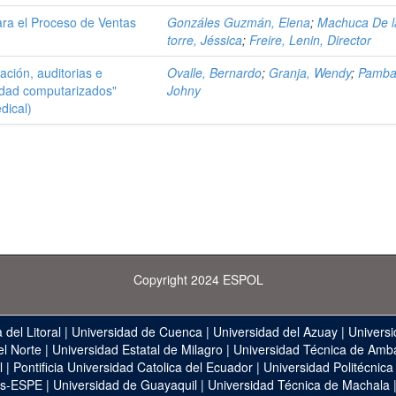
ra el Proceso de Ventas
Gonzáles Guzmán, Elena
;
Machuca De l
torre, Jéssica
;
Freire, Lenin, Director
ción, auditorias e
Ovalle, Bernardo
;
Granja, Wendy
;
Pamba
lidad computarizados"
Johny
dical)
Copyright 2024 ESPOL
 del Litoral
|
Universidad de Cuenca
|
Universidad del Azuay
|
Universi
el Norte
|
Universidad Estatal de Milagro
|
Universidad Técnica de Amb
l
|
Pontificia Universidad Catolica del Ecuador
|
Universidad Politécnica
as-ESPE
|
Universidad de Guayaquil
|
Universidad Técnica de Machala