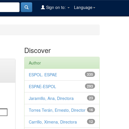
Sign on to:
Language
Discover
Author
ESPOL. ESPAE
335
ESPAE-ESPOL
293
Jaramillo, Ana, Directora
23
Torres Terán, Ernesto, Director
16
Carrillo, Ximena, Directora
12