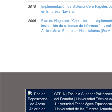
2015
Implementación de Sistema Cero Papeles pa
en Empresa Naviera
2005
Plan de Negocios: "Consultora en implementa
instalación de sistemas de información y ca
Aplicación a: Empresas Hospitalarias (SerMe
CEDIA
|
Escuela Superior Politécnica
del Ecuador
|
Universidad Técnica d
Universidad Tecnológica Equinoccia
Universidad de las Fuerzas Armad