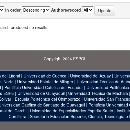
In order
Authors/record
earch produced no results.
Copyright 2024 ESPOL
 del Litoral
|
Universidad de Cuenca
|
Universidad del Azuay
|
Universi
el Norte
|
Universidad Estatal de Milagro
|
Universidad Técnica de Amb
l
|
Pontificia Universidad Catolica del Ecuador
|
Universidad Politécnica
as-ESPE
|
Universidad de Guayaquil
|
Universidad Técnica de Machala
Bolivar
|
Escuela Politécnica del Chimborazo
|
Universidad San Francis
Universidad Católica de Santiago de Guayaquil
|
Pontificia Universidad
atal del Carchi
|
Universidad de Especialidades Espíritu Santo
|
Institu
Cordillera
|
Secretaría Educación Superior, Ciencia, Tecnología e