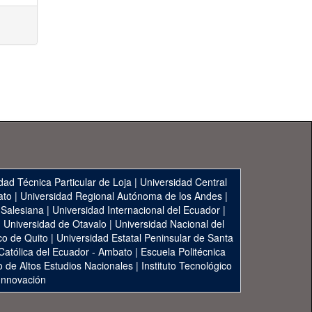
dad Técnica Particular de Loja
|
Universidad Central
ato
|
Universidad Regional Autónoma de los Andes
|
 Salesiana
|
Universidad Internacional del Ecuador
|
|
Universidad de Otavalo
|
Universidad Nacional del
co de Quito
|
Universidad Estatal Peninsular de Santa
 Católica del Ecuador - Ambato
|
Escuela Politécnica
to de Altos Estudios Nacionales
|
Instituto Tecnológico
 Innovación