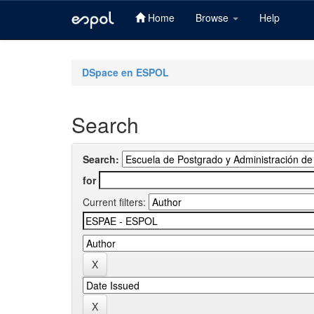
Home
Browse
Help
Skip
navigation
DSpace en ESPOL
Search
Search:
for
Current filters: