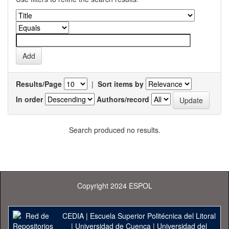
Results/Page
|
Sort items by
In order
Authors/record
Search produced no results.
Copyright 2024 ESPOL
CEDIA
|
Escuela Superior Politécnica del Litoral
|
Universidad de Cuenca
|
Universidad del