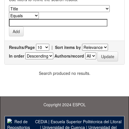
Results/Page
|
Sort items by
In order
Authors/record
Search produced no results.
Copyright 2024 ESPOL
CEDIA
|
Escuela Superior Politécnica del Litoral
|
Universidad de Cuenca
|
Universidad del