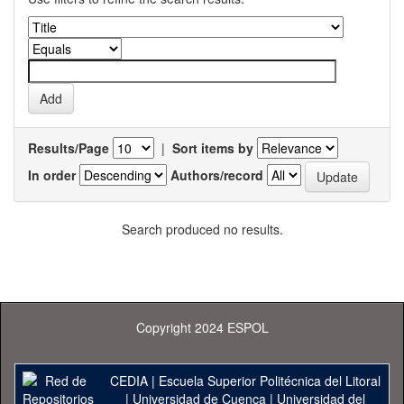
Results/Page
|
Sort items by
In order
Authors/record
Search produced no results.
Copyright 2024 ESPOL
CEDIA
|
Escuela Superior Politécnica del Litoral
|
Universidad de Cuenca
|
Universidad del