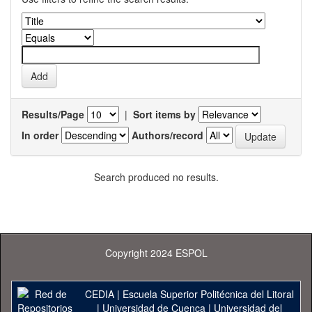
Results/Page
|
Sort items by
In order
Authors/record
Search produced no results.
Copyright 2024 ESPOL
CEDIA
|
Escuela Superior Politécnica del Litoral
|
Universidad de Cuenca
|
Universidad del