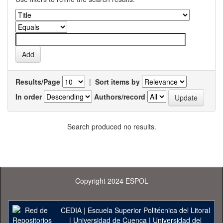
Results/Page
|
Sort items by
In order
Authors/record
Search produced no results.
Copyright 2024 ESPOL
CEDIA
|
Escuela Superior Politécnica del Litoral
|
Universidad de Cuenca
|
Universidad del