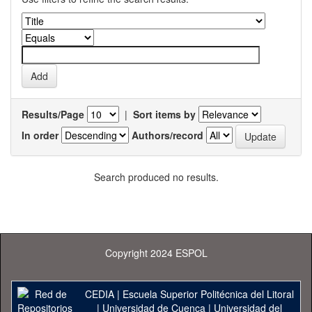
Results/Page
|
Sort items by
In order
Authors/record
Search produced no results.
Copyright 2024 ESPOL
CEDIA
|
Escuela Superior Politécnica del Litoral
|
Universidad de Cuenca
|
Universidad del