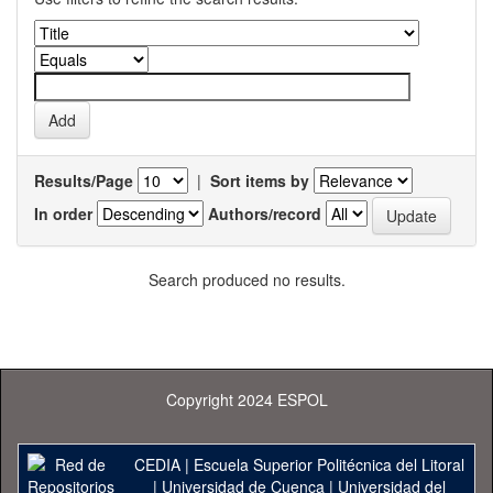
Results/Page
|
Sort items by
In order
Authors/record
Search produced no results.
Copyright 2024 ESPOL
CEDIA
|
Escuela Superior Politécnica del Litoral
|
Universidad de Cuenca
|
Universidad del