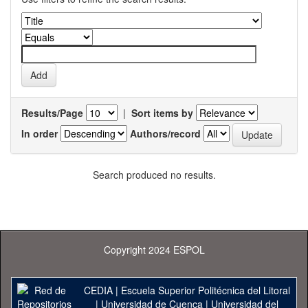
Results/Page
|
Sort items by
In order
Authors/record
Search produced no results.
Copyright 2024 ESPOL
CEDIA
|
Escuela Superior Politécnica del Litoral
|
Universidad de Cuenca
|
Universidad del