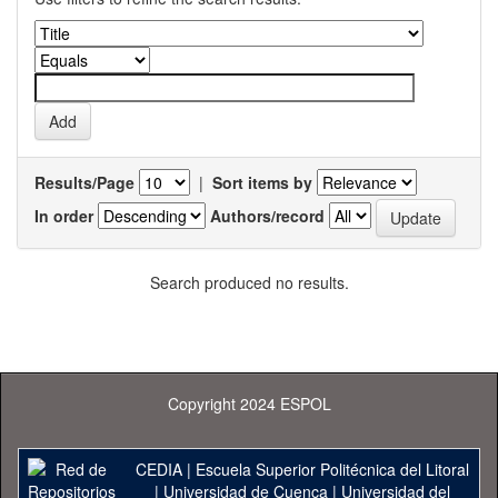
Results/Page
|
Sort items by
In order
Authors/record
Search produced no results.
Copyright 2024 ESPOL
CEDIA
|
Escuela Superior Politécnica del Litoral
|
Universidad de Cuenca
|
Universidad del