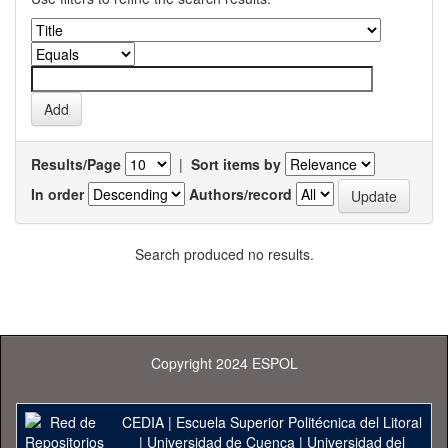
Results/Page
|
Sort items by
In order
Authors/record
Search produced no results.
Copyright 2024 ESPOL
CEDIA
|
Escuela Superior Politécnica del Litoral
|
Universidad de Cuenca
|
Universidad del