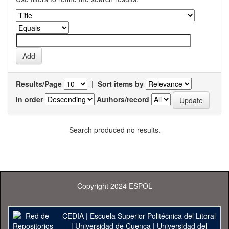
Results/Page
|
Sort items by
In order
Authors/record
Search produced no results.
Copyright 2024 ESPOL
CEDIA
|
Escuela Superior Politécnica del Litoral
|
Universidad de Cuenca
|
Universidad del