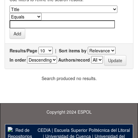
Results/Page
|
Sort items by
In order
Authors/record
Search produced no results.
Copyright 2024 ESPOL
CEDIA
|
Escuela Superior Politécnica del Litoral
|
Universidad de Cuenca
|
Universidad del