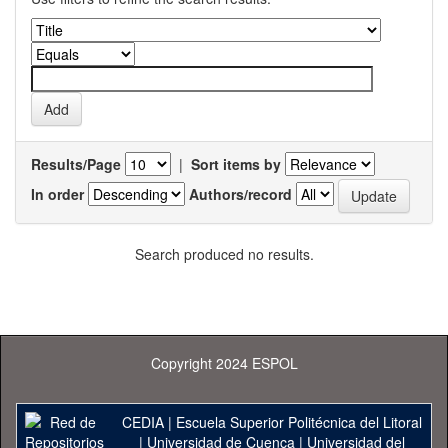
Results/Page
|
Sort items by
In order
Authors/record
Search produced no results.
Copyright 2024 ESPOL
CEDIA
|
Escuela Superior Politécnica del Litoral
|
Universidad de Cuenca
|
Universidad del