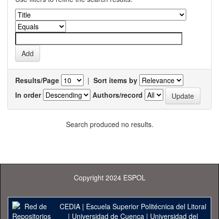
Results/Page
|
Sort items by
In order
Authors/record
Search produced no results.
Copyright 2024 ESPOL
CEDIA
|
Escuela Superior Politécnica del Litoral
|
Universidad de Cuenca
|
Universidad del