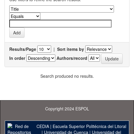
Results/Page
|
Sort items by
In order
Authors/record
Search produced no results.
Copyright 2024 ESPOL
CEDIA
|
Escuela Superior Politécnica del Litoral
|
Universidad de Cuenca
|
Universidad del