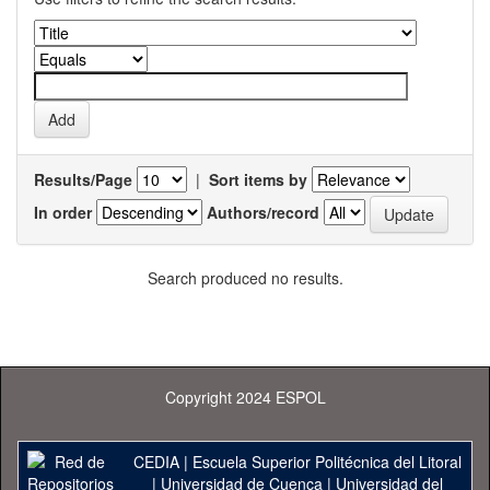
Results/Page
|
Sort items by
In order
Authors/record
Search produced no results.
Copyright 2024 ESPOL
CEDIA
|
Escuela Superior Politécnica del Litoral
|
Universidad de Cuenca
|
Universidad del