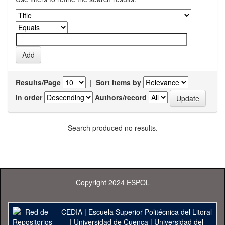
Results/Page
|
Sort items by
In order
Authors/record
Search produced no results.
Copyright 2024 ESPOL
CEDIA
|
Escuela Superior Politécnica del Litoral
|
Universidad de Cuenca
|
Universidad del