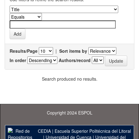
Results/Page
|
Sort items by
In order
Authors/record
Search produced no results.
Copyright 2024 ESPOL
CEDIA
|
Escuela Superior Politécnica del Litoral
|
Universidad de Cuenca
|
Universidad del