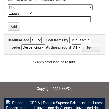
Results/Page
|
Sort items by
In order
Authors/record
Search produced no results.
Copyright 2024 ESPOL
CEDIA
|
Escuela Superior Politécnica del Litoral
|
Universidad de Cuenca
|
Universidad del