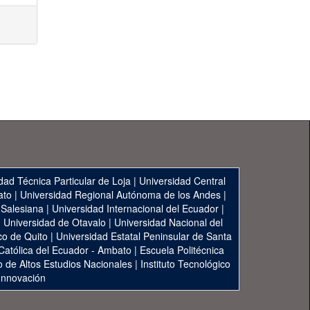
dad Técnica Particular de Loja
|
Universidad Central
ato
|
Universidad Regional Autónoma de los Andes
|
 Salesiana
|
Universidad Internacional del Ecuador
|
|
Universidad de Otavalo
|
Universidad Nacional del
co de Quito
|
Universidad Estatal Peninsular de Santa
 Católica del Ecuador - Ambato
|
Escuela Politécnica
to de Altos Estudios Nacionales
|
Instituto Tecnológico
 Innovación