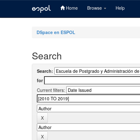
Home
Browse
Help
Skip
navigation
DSpace en ESPOL
Search
Search:
for
Current filters: