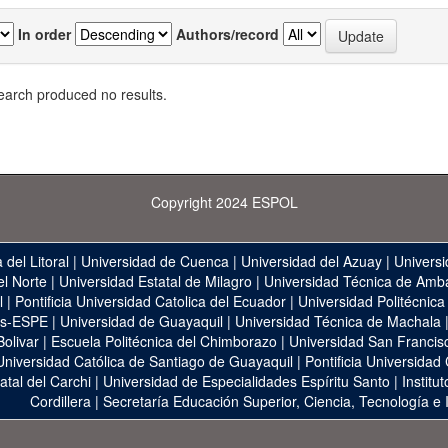
In order
Authors/record
earch produced no results.
Copyright 2024 ESPOL
 del Litoral
|
Universidad de Cuenca
|
Universidad del Azuay
|
Universi
el Norte
|
Universidad Estatal de Milagro
|
Universidad Técnica de Amb
l
|
Pontificia Universidad Catolica del Ecuador
|
Universidad Politécnica
as-ESPE
|
Universidad de Guayaquil
|
Universidad Técnica de Machala
Bolivar
|
Escuela Politécnica del Chimborazo
|
Universidad San Francis
Universidad Católica de Santiago de Guayaquil
|
Pontificia Universidad
atal del Carchi
|
Universidad de Especialidades Espíritu Santo
|
Institu
Cordillera
|
Secretaría Educación Superior, Ciencia, Tecnología e