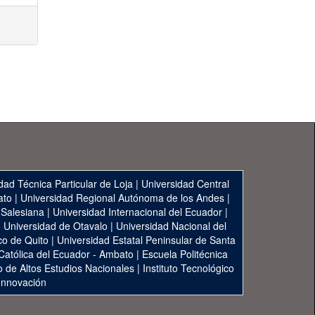
dad Técnica Particular de Loja
|
Universidad Central
ato
|
Universidad Regional Autónoma de los Andes
|
 Salesiana
|
Universidad Internacional del Ecuador
|
|
Universidad de Otavalo
|
Universidad Nacional del
co de Quito
|
Universidad Estatal Peninsular de Santa
 Católica del Ecuador - Ambato
|
Escuela Politécnica
to de Altos Estudios Nacionales
|
Instituto Tecnológico
 Innovación