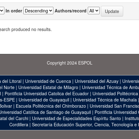
In order
Authors/record
earch produced no results.
Copyright 2024 ESPOL
 del Litoral
|
Universidad de Cuenca
|
Universidad del Azuay
|
Universi
el Norte
|
Universidad Estatal de Milagro
|
Universidad Técnica de Amb
l
|
Pontificia Universidad Catolica del Ecuador
|
Universidad Politécnica
as-ESPE
|
Universidad de Guayaquil
|
Universidad Técnica de Machala
Bolivar
|
Escuela Politécnica del Chimborazo
|
Universidad San Francis
Universidad Católica de Santiago de Guayaquil
|
Pontificia Universidad
atal del Carchi
|
Universidad de Especialidades Espíritu Santo
|
Institu
Cordillera
|
Secretaría Educación Superior, Ciencia, Tecnología e