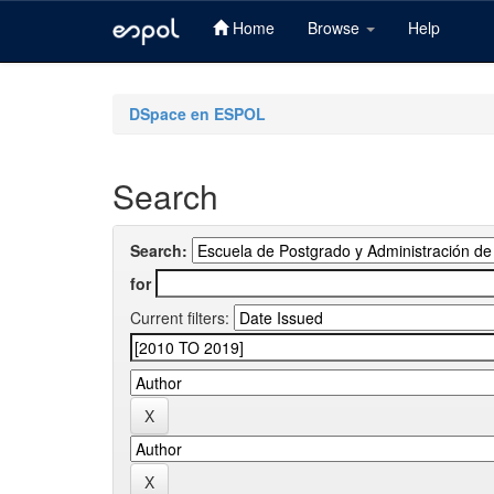
Home
Browse
Help
Skip
navigation
DSpace en ESPOL
Search
Search:
for
Current filters: