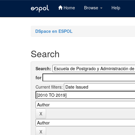
Home
Browse
Help
Skip
navigation
DSpace en ESPOL
Search
Search:
for
Current filters: