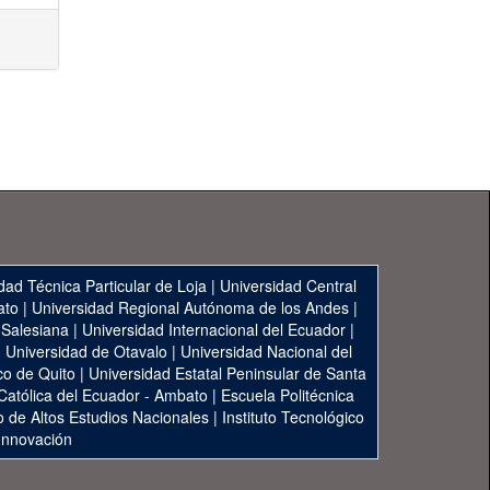
dad Técnica Particular de Loja
|
Universidad Central
ato
|
Universidad Regional Autónoma de los Andes
|
 Salesiana
|
Universidad Internacional del Ecuador
|
|
Universidad de Otavalo
|
Universidad Nacional del
co de Quito
|
Universidad Estatal Peninsular de Santa
 Católica del Ecuador - Ambato
|
Escuela Politécnica
to de Altos Estudios Nacionales
|
Instituto Tecnológico
 Innovación