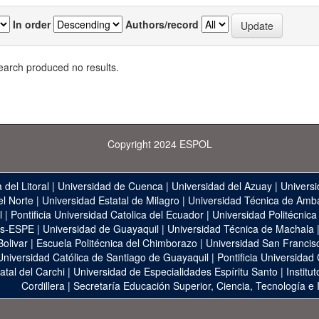
In order
Authors/record
earch produced no results.
Copyright 2024 ESPOL
 del Litoral
|
Universidad de Cuenca
|
Universidad del Azuay
|
Universi
el Norte
|
Universidad Estatal de Milagro
|
Universidad Técnica de Amb
l
|
Pontificia Universidad Catolica del Ecuador
|
Universidad Politécnica
as-ESPE
|
Universidad de Guayaquil
|
Universidad Técnica de Machala
Bolivar
|
Escuela Politécnica del Chimborazo
|
Universidad San Francis
Universidad Católica de Santiago de Guayaquil
|
Pontificia Universidad
atal del Carchi
|
Universidad de Especialidades Espíritu Santo
|
Institu
Cordillera
|
Secretaría Educación Superior, Ciencia, Tecnología e