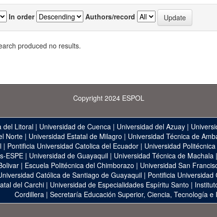
In order
Authors/record
earch produced no results.
Copyright 2024 ESPOL
 del Litoral
|
Universidad de Cuenca
|
Universidad del Azuay
|
Universi
el Norte
|
Universidad Estatal de Milagro
|
Universidad Técnica de Amb
l
|
Pontificia Universidad Catolica del Ecuador
|
Universidad Politécnica
as-ESPE
|
Universidad de Guayaquil
|
Universidad Técnica de Machala
Bolivar
|
Escuela Politécnica del Chimborazo
|
Universidad San Francis
Universidad Católica de Santiago de Guayaquil
|
Pontificia Universidad
atal del Carchi
|
Universidad de Especialidades Espíritu Santo
|
Institu
Cordillera
|
Secretaría Educación Superior, Ciencia, Tecnología e