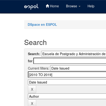
Home
Browse
Help
Skip
navigation
DSpace en ESPOL
Search
Search:
for
Current filters: