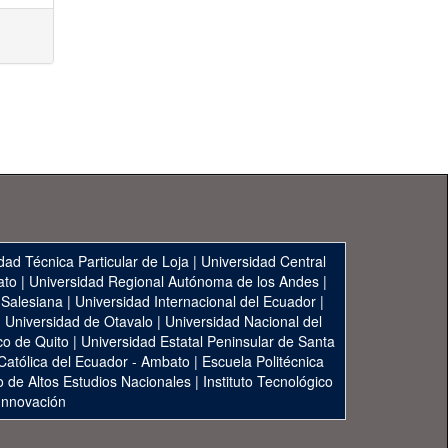
dad Técnica Particular de Loja
|
Universidad Central
ato
|
Universidad Regional Autónoma de los Andes
|
 Salesiana
|
Universidad Internacional del Ecuador
|
|
Universidad de Otavalo
|
Universidad Nacional del
co de Quito
|
Universidad Estatal Peninsular de Santa
 Católica del Ecuador - Ambato
|
Escuela Politécnica
to de Altos Estudios Nacionales
|
Instituto Tecnológico
 Innovación