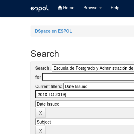
Home
Browse
Help
Skip
navigation
DSpace en ESPOL
Search
Search:
for
Current filters: