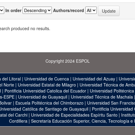
In order
Authors/record
earch produced no results.
Copyright 2024 ESPOL
 del Litoral
|
Universidad de Cuenca
|
Universidad del Azuay
|
Universi
el Norte
|
Universidad Estatal de Milagro
|
Universidad Técnica de Amb
l
|
Pontificia Universidad Catolica del Ecuador
|
Universidad Politécnica
as-ESPE
|
Universidad de Guayaquil
|
Universidad Técnica de Machala
Bolivar
|
Escuela Politécnica del Chimborazo
|
Universidad San Francis
Universidad Católica de Santiago de Guayaquil
|
Pontificia Universidad
atal del Carchi
|
Universidad de Especialidades Espíritu Santo
|
Institu
Cordillera
|
Secretaría Educación Superior, Ciencia, Tecnología e