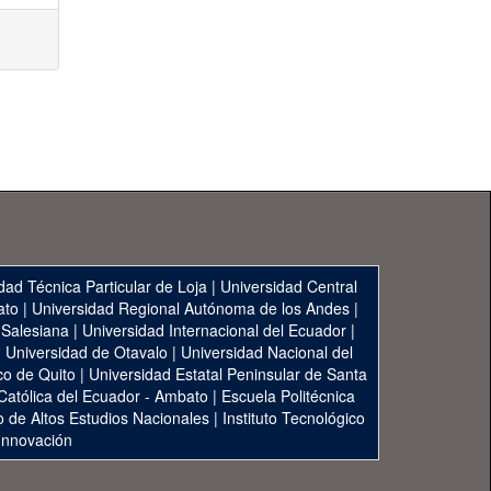
dad Técnica Particular de Loja
|
Universidad Central
ato
|
Universidad Regional Autónoma de los Andes
|
 Salesiana
|
Universidad Internacional del Ecuador
|
|
Universidad de Otavalo
|
Universidad Nacional del
co de Quito
|
Universidad Estatal Peninsular de Santa
 Católica del Ecuador - Ambato
|
Escuela Politécnica
to de Altos Estudios Nacionales
|
Instituto Tecnológico
 Innovación