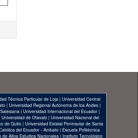
dad Técnica Particular de Loja
|
Universidad Central
ato
|
Universidad Regional Autónoma de los Andes
|
 Salesiana
|
Universidad Internacional del Ecuador
|
|
Universidad de Otavalo
|
Universidad Nacional del
co de Quito
|
Universidad Estatal Peninsular de Santa
 Católica del Ecuador - Ambato
|
Escuela Politécnica
to de Altos Estudios Nacionales
|
Instituto Tecnológico