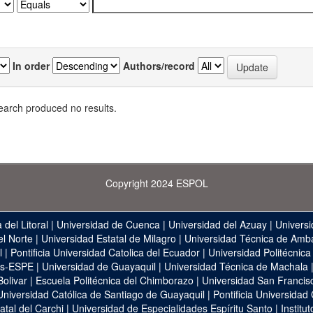
In order
Authors/record
earch produced no results.
Copyright 2024 ESPOL
 del Litoral
|
Universidad de Cuenca
|
Universidad del Azuay
|
Universi
el Norte
|
Universidad Estatal de Milagro
|
Universidad Técnica de Amb
l
|
Pontificia Universidad Catolica del Ecuador
|
Universidad Politécnica
as-ESPE
|
Universidad de Guayaquil
|
Universidad Técnica de Machala
Bolivar
|
Escuela Politécnica del Chimborazo
|
Universidad San Francis
Universidad Católica de Santiago de Guayaquil
|
Pontificia Universidad
atal del Carchi
|
Universidad de Especialidades Espíritu Santo
|
Institu