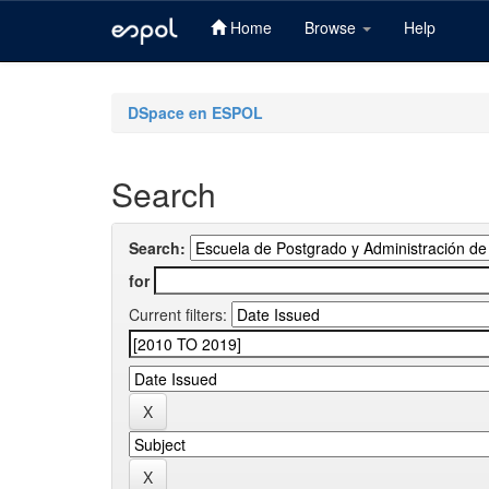
Home
Browse
Help
Skip
navigation
DSpace en ESPOL
Search
Search:
for
Current filters: