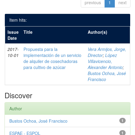
previous
1
next
Item hits:
Issue
Title
Author(s)
Date
2017-
Propuesta para la
Vera Armijos, Jorge,
10-01
implementación de un servicio
Director
;
López
de alquiler de cosechadoras
Villavicencio,
para cultivo de azúcar
Alexander Antonio
;
Bustos Ochoa, José
Francisco
Discover
Author
Bustos Ochoa, José Francisco
1
ESPAE - ESPOL
1