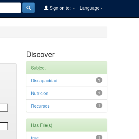
Sign on to:
Language
Discover
Subject
Discapacidad
1
Nutrición
1
Recursos
1
Has File(s)
true
1