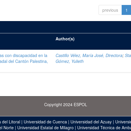
previous
1
Author(s)
as con discapacidad en la
Castillo Vélez, María José, Directora
;
St
adal del Cantón Palestina,
Gómez, Yulieth
Copyright 2024 ESPOL
 del Litoral
|
Universidad de Cuenca
|
Universidad del Azuay
|
Universi
el Norte
|
Universidad Estatal de Milagro
|
Universidad Técnica de Amb