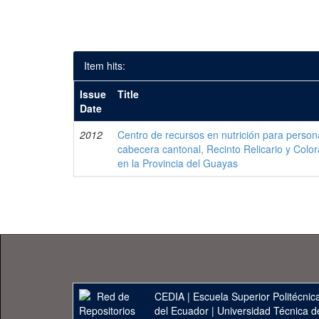
Item hits:
Issue
Title
Date
2012
Centro de recursos en nutrición para person
cabecera cantonal, Recinto Relicario y Color
en la Provincia del Guayas
CEDIA
|
Escuela Superior Politécnica
del Ecuador
|
Universidad Técnica d