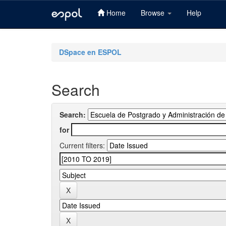
Home
Browse
Help
Skip
navigation
DSpace en ESPOL
Search
Search:
for
Current filters: