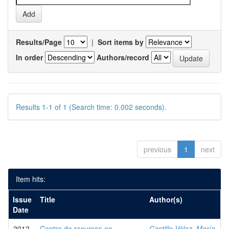
Results/Page
|
Sort items by
In order
Authors/record
Results 1-1 of 1 (Search time: 0.002 seconds).
previous
1
next
Item hits:
Issue
Title
Author(s)
Date
2012
Centro de recursos en
Castillo Vélez, María