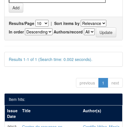
Results/Page
|
Sort items by
In order
Authors/record
Results 1-1 of 1 (Search time: 0.002 seconds).
previous
1
next
Item hits:
Issue
Title
Author(s)
Date
2012
Centro de recursos en
Castillo Vélez, María