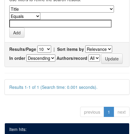
Results/Page
|
Sort items by
In order
Authors/record
Results 1-1 of 1 (Search time: 0.001 seconds).
previous
1
next
Item hits: