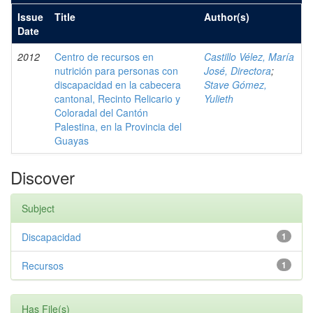
Issue
Title
Author(s)
Date
2012
Centro de recursos en
Castillo Vélez, María
nutrición para personas con
José, Directora
;
discapacidad en la cabecera
Stave Gómez,
cantonal, Recinto Relicario y
Yulieth
Coloradal del Cantón
Palestina, en la Provincia del
Guayas
Discover
Subject
Discapacidad
1
Recursos
1
Has File(s)