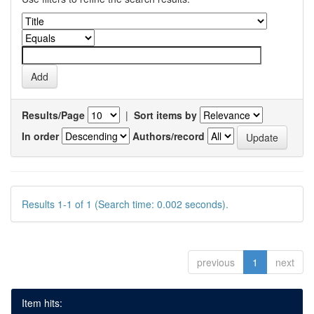
Results/Page
|
Sort items by
In order
Authors/record
Results 1-1 of 1 (Search time: 0.002 seconds).
previous
1
next
Item hits: