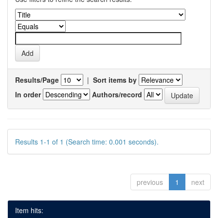
Results/Page
|
Sort items by
In order
Authors/record
Results 1-1 of 1 (Search time: 0.001 seconds).
previous
1
next
Item hits: