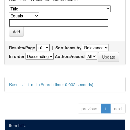
Results/Page
|
Sort items by
In order
Authors/record
Results 1-1 of 1 (Search time: 0.002 seconds).
previous
1
next
Item hits: